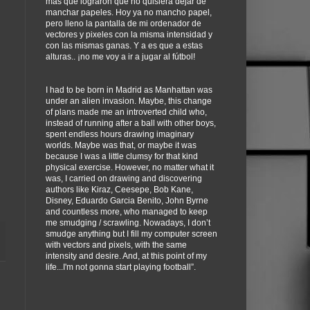
más que lograron que no quisiera dejar de
manchar papeles. Hoy ya no mancho papel,
pero lleno la pantalla de mi ordenador de
vectores y pixeles con la misma intensidad y
con las mismas ganas. Y a es que a estas
alturas.. ¡no me voy a ir a jugar al fútbol!
I had to be born in Madrid as Manhattan was
under an alien invasion. Maybe, this change
of plans made me an introverted child who,
instead of running after a ball with other boys,
spent endless hours drawing imaginary
worlds. Maybe was that, or maybe it was
because I was a little clumsy for that kind
physical exercise. However, no matter what it
was, I carried on drawing and discovering
authors like Kiraz, Ceesepe, Bob Kane,
Disney, Eduardo Garcia Benito, John Byrne
and countless more, who managed to keep
me smudging / scrawling. Nowadays, I don’t
smudge anything but I fill my computer screen
with vectors and pixels, with the same
intensity and desire. And, at this point of my
life...I'm not gonna start playing football”.