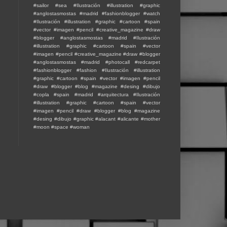
#sailor #sea
#Ilustración #illustration #graphic
#anglostasmostas #madrid #fashionblogger #watch
#Ilustración #illustration #graphic #cartoon #spain
#vector #imagen #pencil #creative_magazine #draw
#blogger #anglostasmostas #madrid
#Ilustración
#illustration #graphic #cartoon #spain #vector
#imagen #pencil #creative_magazine #draw #blogger
#anglostasmostas #madrid #photocall #redcarpet
#fashionblogger #fashion
#Ilustración #illustration
#graphic #cartoon #spain #vector #imagen #pencil
#draw #blogger #blog #magazine #desing #dibujo
#copla #spain #madrid #arquitectura
#Ilustración
#illustration #graphic #cartoon #spain #vector
#imagen #pencil #draw #blogger #blog #magazine
#desing #dibujo #graphic #alacant #alicante #mother
#moon #space
#woman