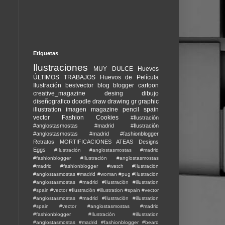
Etiquetas
Ilustraciones
MUY DULCE
Huevos
ÚLTIMOS TRABAJOS
Huevos de Película
Ilustración
bestvector
blog
blogger
cartoon
creative_magazine
desing
dibujo
diseñografico
doodle
draw
drawing
gr
graphic
illustration
imagen
magazine
pencil
spain
vector
Fashion Cookies
#Ilustración
#anglostasmostas #madrid
#Ilustración
#anglostasmostas #madrid #fashionblogger
Retratos
MORTIFICACIONES ATEAS
Designs
Eggs
#Ilustración #anglostasmostas #madrid
#fashionblogger
#Ilustración #anglostasmostas
#madrid #fashionblogger #watch
#Ilustración
#anglostasmostas #madrid #woman #pug
#Ilustración
#anglostasmostas #madrid
#Ilustración #illustration
#spain #vector
#Ilustración #illustration #spain #vector
#anglostasmostas #madrid
#Ilustración #illustration
#spain #vector #anglostasmostas #madrid
#fashionblogger
#Ilustración #illustration
#anglostasmostas #madrid #fashionblogger #beard