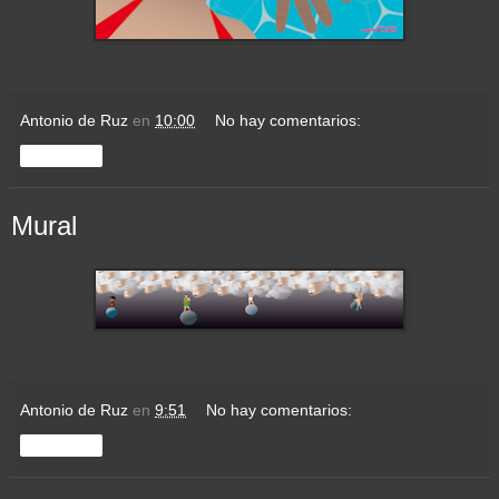
Antonio de Ruz
en
10:00
No hay comentarios:
Compartir
Mural
Antonio de Ruz
en
9:51
No hay comentarios:
Compartir