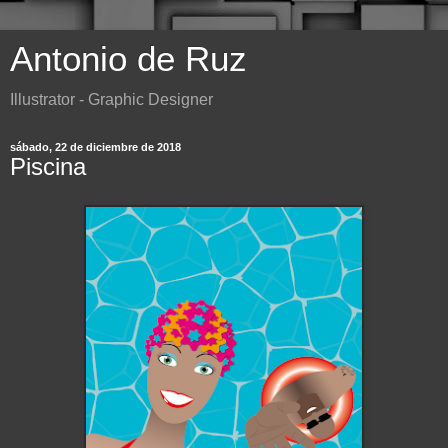
Antonio de Ruz
Illustrator - Graphic Designer
sábado, 22 de diciembre de 2018
Piscina