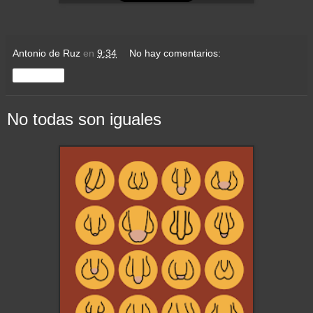
Antonio de Ruz
en
9:34
No hay comentarios:
Compartir
No todas son iguales