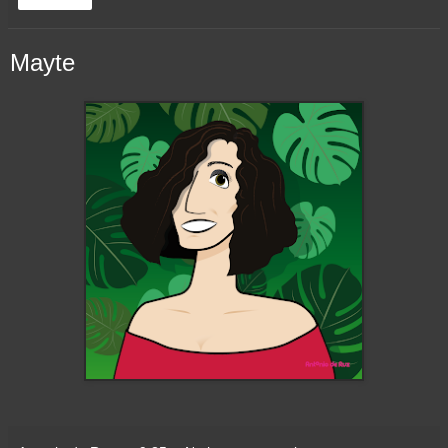
Compartir
Mayte