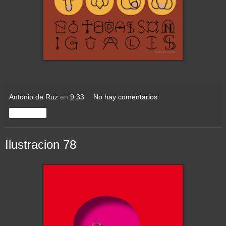
Antonio de Ruz
en
9:33
No hay comentarios:
Compartir
Ilustracion 78