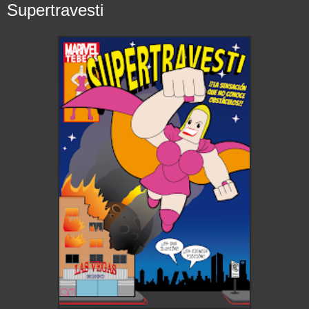
Supertravesti