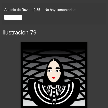
Antonio de Ruz
en
9:35
No hay comentarios:
Compartir
Ilustración 79