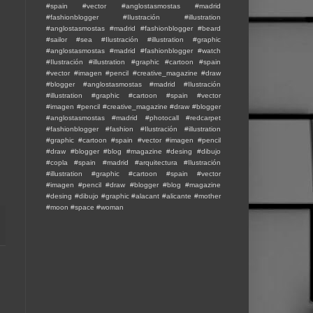
#spain #vector #anglostasmostas #madrid
#fashionblogger
#Ilustración #illustration
#anglostasmostas #madrid #fashionblogger #beard
#sailor #sea
#Ilustración #illustration #graphic
#anglostasmostas #madrid #fashionblogger #watch
#Ilustración #illustration #graphic #cartoon #spain
#vector #imagen #pencil #creative_magazine #draw
#blogger #anglostasmostas #madrid
#Ilustración
#illustration #graphic #cartoon #spain #vector
#imagen #pencil #creative_magazine #draw #blogger
#anglostasmostas #madrid #photocall #redcarpet
#fashionblogger #fashion
#Ilustración #illustration
#graphic #cartoon #spain #vector #imagen #pencil
#draw #blogger #blog #magazine #desing #dibujo
#copla #spain #madrid #arquitectura
#Ilustración
#illustration #graphic #cartoon #spain #vector
#imagen #pencil #draw #blogger #blog #magazine
#desing #dibujo #graphic #alacant #alicante #mother
#moon #space
#woman