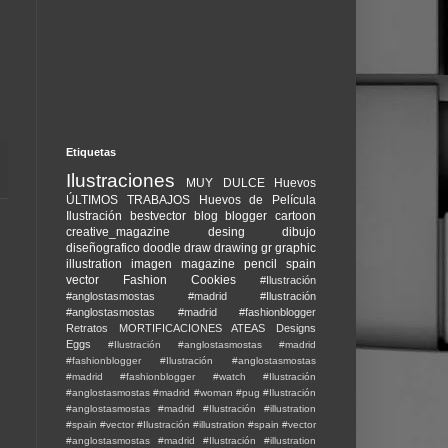
Etiquetas
Ilustraciones
MUY DULCE
Huevos
ÚLTIMOS TRABAJOS
Huevos de Película
Ilustración
bestvector
blog
blogger
cartoon
creative_magazine
desing
dibujo
diseñografico
doodle
draw
drawing
gr
graphic
illustration
imagen
magazine
pencil
spain
vector
Fashion Cookies
#Ilustración
#anglostasmostas #madrid
#Ilustración
#anglostasmostas #madrid #fashionblogger
Retratos
MORTIFICACIONES ATEAS
Designs
Eggs
#Ilustración #anglostasmostas #madrid
#fashionblogger
#Ilustración #anglostasmostas
#madrid #fashionblogger #watch
#Ilustración
#anglostasmostas #madrid #woman #pug
#Ilustración
#anglostasmostas #madrid
#Ilustración #illustration
#spain #vector
#Ilustración #illustration #spain #vector
#anglostasmostas #madrid
#Ilustración #illustration