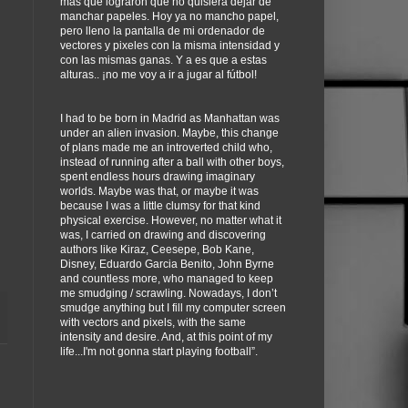
más que lograron que no quisiera dejar de
manchar papeles. Hoy ya no mancho papel,
pero lleno la pantalla de mi ordenador de
vectores y pixeles con la misma intensidad y
con las mismas ganas. Y a es que a estas
alturas.. ¡no me voy a ir a jugar al fútbol!
I had to be born in Madrid as Manhattan was
under an alien invasion. Maybe, this change
of plans made me an introverted child who,
instead of running after a ball with other boys,
spent endless hours drawing imaginary
worlds. Maybe was that, or maybe it was
because I was a little clumsy for that kind
physical exercise. However, no matter what it
was, I carried on drawing and discovering
authors like Kiraz, Ceesepe, Bob Kane,
Disney, Eduardo Garcia Benito, John Byrne
and countless more, who managed to keep
me smudging / scrawling. Nowadays, I don’t
smudge anything but I fill my computer screen
with vectors and pixels, with the same
intensity and desire. And, at this point of my
life...I'm not gonna start playing football”.