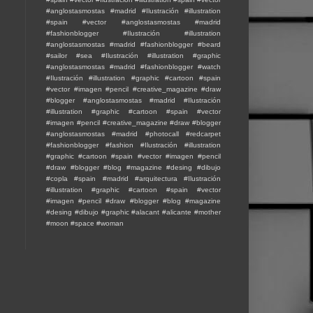
#anglostasmostas #madrid
#Ilustración #illustration
#spain #vector #anglostasmostas #madrid
#fashionblogger
#Ilustración #illustration
#anglostasmostas #madrid #fashionblogger #beard
#sailor #sea
#Ilustración #illustration #graphic
#anglostasmostas #madrid #fashionblogger #watch
#Ilustración #illustration #graphic #cartoon #spain
#vector #imagen #pencil #creative_magazine #draw
#blogger #anglostasmostas #madrid
#Ilustración
#illustration #graphic #cartoon #spain #vector
#imagen #pencil #creative_magazine #draw #blogger
#anglostasmostas #madrid #photocall #redcarpet
#fashionblogger #fashion
#Ilustración #illustration
#graphic #cartoon #spain #vector #imagen #pencil
#draw #blogger #blog #magazine #desing #dibujo
#copla #spain #madrid #arquitectura
#Ilustración
#illustration #graphic #cartoon #spain #vector
#imagen #pencil #draw #blogger #blog #magazine
#desing #dibujo #graphic #alacant #alicante #mother
#moon #space
#woman