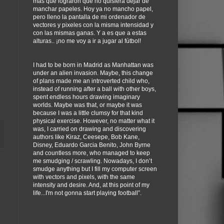
más que lograron que no quisiera dejar de
manchar papeles. Hoy ya no mancho papel,
pero lleno la pantalla de mi ordenador de
vectores y pixeles con la misma intensidad y
con las mismas ganas. Y a es que a estas
alturas.. ¡no me voy a ir a jugar al fútbol!
I had to be born in Madrid as Manhattan was
under an alien invasion. Maybe, this change
of plans made me an introverted child who,
instead of running after a ball with other boys,
spent endless hours drawing imaginary
worlds. Maybe was that, or maybe it was
because I was a little clumsy for that kind
physical exercise. However, no matter what it
was, I carried on drawing and discovering
authors like Kiraz, Ceesepe, Bob Kane,
Disney, Eduardo Garcia Benito, John Byrne
and countless more, who managed to keep
me smudging / scrawling. Nowadays, I don’t
smudge anything but I fill my computer screen
with vectors and pixels, with the same
intensity and desire. And, at this point of my
life...I'm not gonna start playing football”.