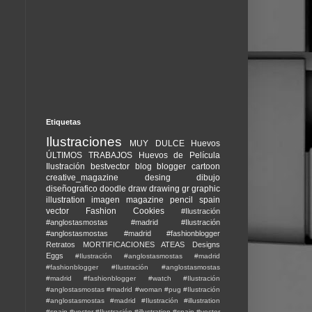
Etiquetas
Ilustraciones
MUY DULCE
Huevos
ÚLTIMOS TRABAJOS
Huevos de Película
Ilustración
bestvector
blog
blogger
cartoon
creative_magazine
desing
dibujo
diseñografico
doodle
draw
drawing
gr
graphic
illustration
imagen
magazine
pencil
spain
vector
Fashion Cookies
#Ilustración
#anglostasmostas #madrid
#Ilustración
#anglostasmostas #madrid #fashionblogger
Retratos
MORTIFICACIONES ATEAS
Designs
Eggs
#Ilustración #anglostasmostas #madrid
#fashionblogger
#Ilustración #anglostasmostas
#madrid #fashionblogger #watch
#Ilustración
#anglostasmostas #madrid #woman #pug
#Ilustración
#anglostasmostas #madrid
#Ilustración #illustration
#spain #vector
#Ilustración #illustration #spain #vector