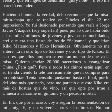
verse y que en ingles se denomina “glory hole·”, o eso me
pareció entender.
Haciendo honor a la verdad, debo reconocer que la misa-
mitín-chapa que se realizó en Cibeles el día 22 me
impresionó. Yo fui ilusionado pensando que vería a Jorge
Javier Vázquez (soy superfan) pues por lo que había oído
a los miles/millones de jóvenes y jovenas enmochilados,
creí que era una fiesta de los de “Salvame” y que irían
Kiko Matamoros y Kiko Hernández. Obviamente no me
enteré. Eran otro tipo de Salvame y otro tipo de Kikos. El
caso es que ellos tampoco se enteran mucho de que va la
misa. Quieren enviar 20.000 sacerdotes a evangelizar
China. ¿Para qué?. Pero si todos los chinos están aquí, en
su tienda viendo la tele tan ricamente que ni compras para
no molestar. Tenia pensado quedarme hasta el final, por lo
del vino más que nada, pero me pareció que este Kiko era
más de hostias que de vino, así que opte por irme a
Chueca a calzarme un gintonic y un pecado mortal.
En fin, que por si acaso, voy a seguir la recomendación de
mi amiga E, y no volveré a cruzar los brazos. No por